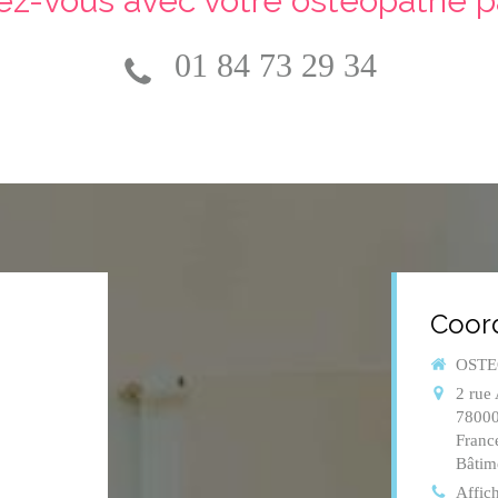
ez-vous avec votre ostéopathe pa
01 84 73 29 34
Coor
OSTEO
2 rue 
7800
Franc
Bâtim
Affich