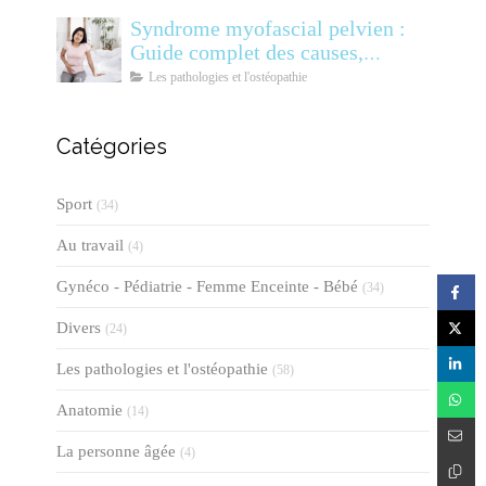
Syndrome myofascial pelvien :
Guide complet des causes,
symptômes, diagnostic et
Les pathologies et l'ostéopathie
traitements
Catégories
Sport
(34)
Au travail
(4)
Gynéco - Pédiatrie - Femme Enceinte - Bébé
(34)
Divers
(24)
Les pathologies et l'ostéopathie
(58)
Anatomie
(14)
La personne âgée
(4)