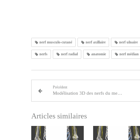
nerf musculo-cutané
nerf axillaire
nerf ulnaire
nerfs
nerf radial
anatomie
nerf médian
Précédent
Modélisation 3D des nerfs du membre supérieur gauche - Discussion
Articles similaires