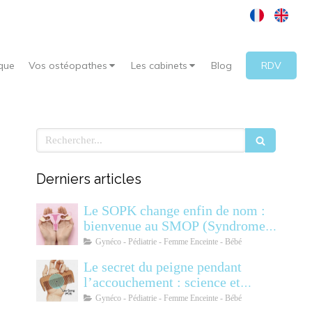
que
Vos ostéopathes
Les cabinets
Blog
RDV
Rechercher
Derniers articles
Le SOPK change enfin de nom :
bienvenue au SMOP (Syndrome
Métabolique Ovarien
Gynéco - Pédiatrie - Femme Enceinte - Bébé
Polyendocrinien)
Le secret du peigne pendant
l’accouchement : science et
soulagement
Gynéco - Pédiatrie - Femme Enceinte - Bébé