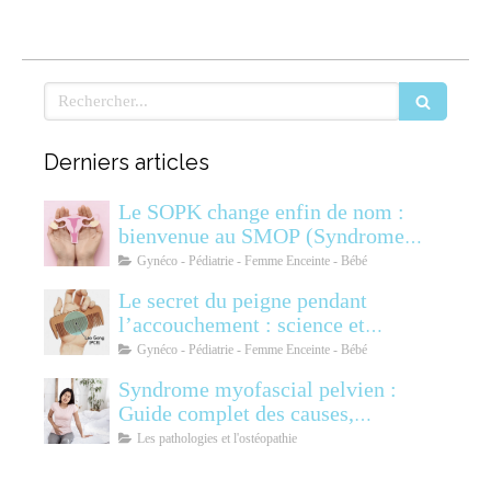
Rechercher
Derniers articles
Le SOPK change enfin de nom :
bienvenue au SMOP (Syndrome
Métabolique Ovarien
Gynéco - Pédiatrie - Femme Enceinte - Bébé
Polyendocrinien)
Le secret du peigne pendant
l’accouchement : science et
soulagement
Gynéco - Pédiatrie - Femme Enceinte - Bébé
Syndrome myofascial pelvien :
Guide complet des causes,
symptômes, diagnostic et
Les pathologies et l'ostéopathie
traitements