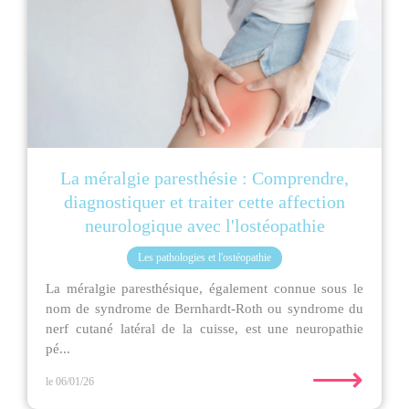
La méralgie paresthésie : Comprendre,
diagnostiquer et traiter cette affection
neurologique avec l'lostéopathie
Les pathologies et l'ostéopathie
La méralgie paresthésique, également connue sous le
nom de syndrome de Bernhardt-Roth ou syndrome du
nerf cutané latéral de la cuisse, est une neuropathie
pé...
⟶
le 06/01/26