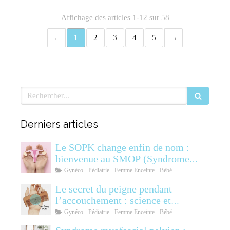
Affichage des articles 1-12 sur 58
1
2
3
4
5
Rechercher
Derniers articles
Le SOPK change enfin de nom :
bienvenue au SMOP (Syndrome
Métabolique Ovarien
Gynéco - Pédiatrie - Femme Enceinte - Bébé
Polyendocrinien)
Le secret du peigne pendant
l’accouchement : science et
soulagement
Gynéco - Pédiatrie - Femme Enceinte - Bébé