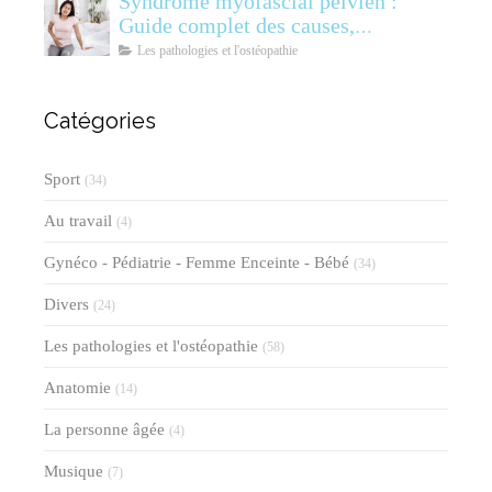
Syndrome myofascial pelvien :
Guide complet des causes,
symptômes, diagnostic et
Les pathologies et l'ostéopathie
traitements
Catégories
Sport
(34)
Au travail
(4)
Gynéco - Pédiatrie - Femme Enceinte - Bébé
(34)
Divers
(24)
Les pathologies et l'ostéopathie
(58)
Anatomie
(14)
La personne âgée
(4)
Musique
(7)