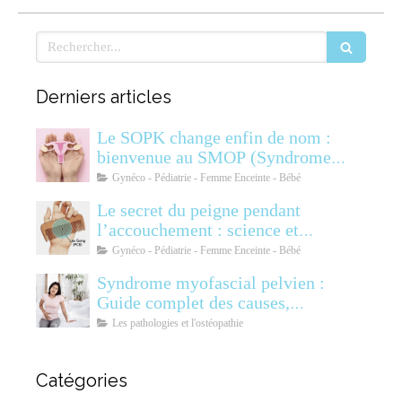
Rechercher
Derniers articles
Le SOPK change enfin de nom :
bienvenue au SMOP (Syndrome
Métabolique Ovarien
Gynéco - Pédiatrie - Femme Enceinte - Bébé
Polyendocrinien)
Le secret du peigne pendant
l’accouchement : science et
soulagement
Gynéco - Pédiatrie - Femme Enceinte - Bébé
Syndrome myofascial pelvien :
Guide complet des causes,
symptômes, diagnostic et
Les pathologies et l'ostéopathie
traitements
Catégories