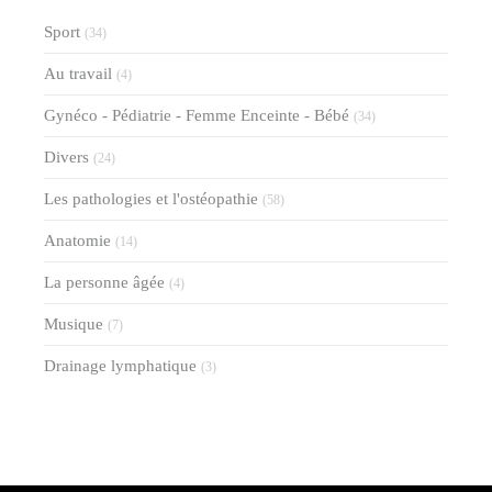
Sport
(34)
Au travail
(4)
Gynéco - Pédiatrie - Femme Enceinte - Bébé
(34)
Divers
(24)
Les pathologies et l'ostéopathie
(58)
Anatomie
(14)
La personne âgée
(4)
Musique
(7)
Drainage lymphatique
(3)