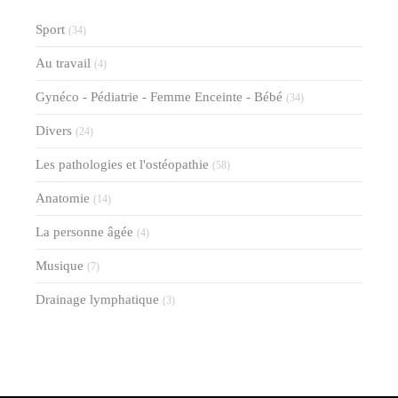
Sport
(34)
Au travail
(4)
Gynéco - Pédiatrie - Femme Enceinte - Bébé
(34)
Divers
(24)
Les pathologies et l'ostéopathie
(58)
Anatomie
(14)
La personne âgée
(4)
Musique
(7)
Drainage lymphatique
(3)