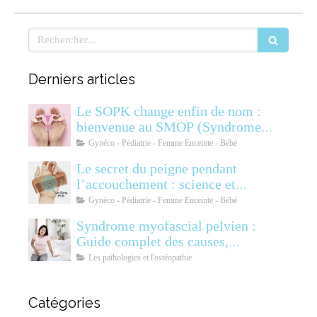
Rechercher
Derniers articles
Le SOPK change enfin de nom :
bienvenue au SMOP (Syndrome
Métabolique Ovarien
Gynéco - Pédiatrie - Femme Enceinte - Bébé
Polyendocrinien)
Le secret du peigne pendant
l’accouchement : science et
soulagement
Gynéco - Pédiatrie - Femme Enceinte - Bébé
Syndrome myofascial pelvien :
Guide complet des causes,
symptômes, diagnostic et
Les pathologies et l'ostéopathie
traitements
Catégories