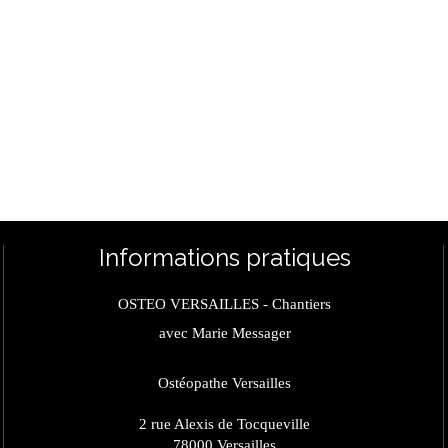
Informations pratiques
OSTEO VERSAILLES - Chantiers
avec Marie Messager
Ostéopathe Versailles
2 rue Alexis de Tocqueville
78000
Versailles