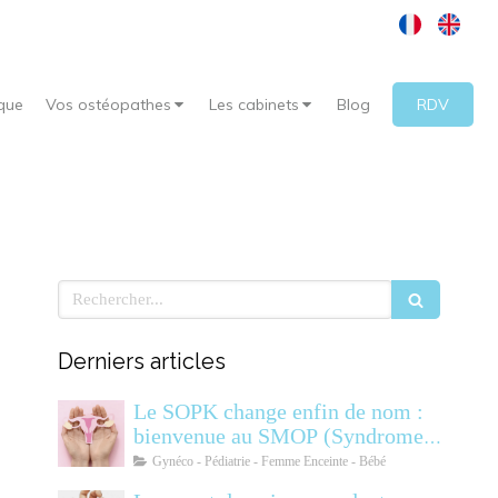
que
Vos ostéopathes
Les cabinets
Blog
RDV
Rechercher
Derniers articles
Le SOPK change enfin de nom :
bienvenue au SMOP (Syndrome
Métabolique Ovarien
Gynéco - Pédiatrie - Femme Enceinte - Bébé
Polyendocrinien)