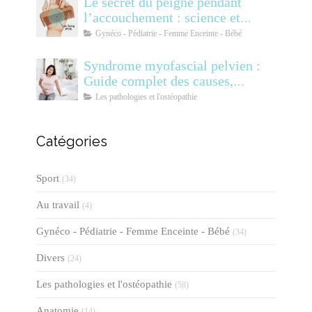
Le secret du peigne pendant
l’accouchement : science et
soulagement
Gynéco - Pédiatrie - Femme Enceinte - Bébé
Syndrome myofascial pelvien :
Guide complet des causes,
symptômes, diagnostic et
Les pathologies et l'ostéopathie
traitements
Catégories
Sport
(34)
Au travail
(4)
Gynéco - Pédiatrie - Femme Enceinte - Bébé
(34)
Divers
(24)
Les pathologies et l'ostéopathie
(58)
Anatomie
(14)