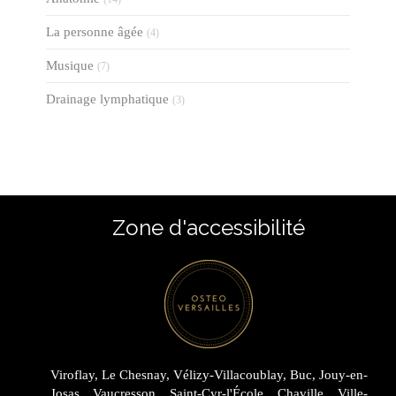
La personne âgée
(4)
Musique
(7)
Drainage lymphatique
(3)
Zone d'accessibilité
Viroflay, Le Chesnay, Vélizy-Villacoublay, Buc, Jouy-en-
Josas, Vaucresson, Saint-Cyr-l'École, Chaville, Ville-