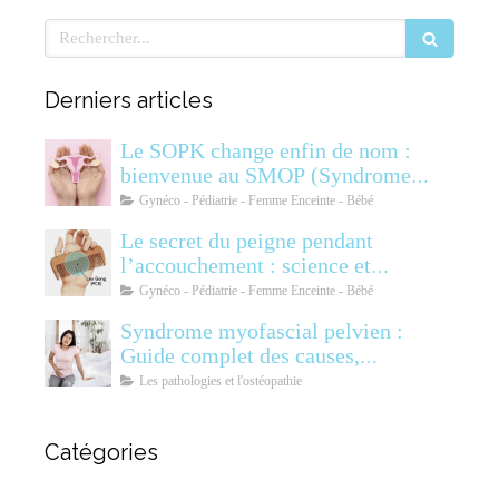
Rechercher
Derniers articles
Le SOPK change enfin de nom :
bienvenue au SMOP (Syndrome
Métabolique Ovarien
Gynéco - Pédiatrie - Femme Enceinte - Bébé
Polyendocrinien)
Le secret du peigne pendant
l’accouchement : science et
soulagement
Gynéco - Pédiatrie - Femme Enceinte - Bébé
Syndrome myofascial pelvien :
Guide complet des causes,
symptômes, diagnostic et
Les pathologies et l'ostéopathie
traitements
Catégories