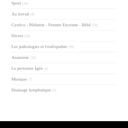
Sport
(34)
Au travail
(4)
Gynéco - Pédiatrie - Femme Enceinte - Bébé
(34)
Divers
(24)
Les pathologies et l'ostéopathie
(58)
Anatomie
(14)
La personne âgée
(4)
Musique
(7)
Drainage lymphatique
(3)