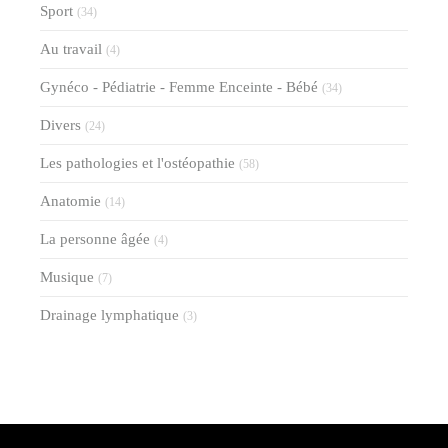
Sport
(34)
Au travail
(4)
Gynéco - Pédiatrie - Femme Enceinte - Bébé
(34)
Divers
(24)
Les pathologies et l'ostéopathie
(58)
Anatomie
(14)
La personne âgée
(4)
Musique
(7)
Drainage lymphatique
(3)