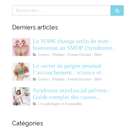
Rechercher
Derniers articles
Le SOPK change enfin de nom :
bienvenue au SMOP (Syndrome
Métabolique Ovarien
Gynéco - Pédiatrie - Femme Enceinte - Bébé
Polyendocrinien)
Le secret du peigne pendant
l’accouchement : science et
soulagement
Gynéco - Pédiatrie - Femme Enceinte - Bébé
Syndrome myofascial pelvien :
Guide complet des causes,
symptômes, diagnostic et
Les pathologies et l'ostéopathie
traitements
Catégories