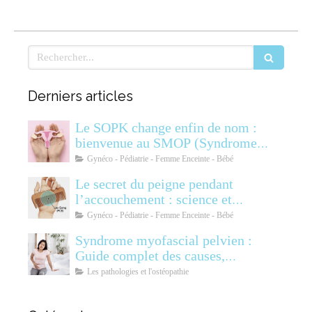
Rechercher
Derniers articles
Le SOPK change enfin de nom :
bienvenue au SMOP (Syndrome
Métabolique Ovarien
Gynéco - Pédiatrie - Femme Enceinte - Bébé
Polyendocrinien)
Le secret du peigne pendant
l’accouchement : science et
soulagement
Gynéco - Pédiatrie - Femme Enceinte - Bébé
Syndrome myofascial pelvien :
Guide complet des causes,
symptômes, diagnostic et
Les pathologies et l'ostéopathie
traitements