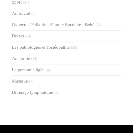
Sport
(34)
Au travail
(4)
Gynéco - Pédiatrie - Femme Enceinte - Bébé
(34)
Divers
(24)
Les pathologies et l'ostéopathie
(58)
Anatomie
(14)
La personne âgée
(4)
Musique
(7)
Drainage lymphatique
(3)