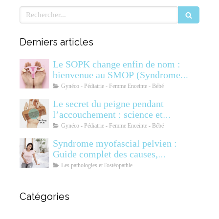
Rechercher
Derniers articles
Le SOPK change enfin de nom :
bienvenue au SMOP (Syndrome
Métabolique Ovarien
Gynéco - Pédiatrie - Femme Enceinte - Bébé
Polyendocrinien)
Le secret du peigne pendant
l’accouchement : science et
soulagement
Gynéco - Pédiatrie - Femme Enceinte - Bébé
Syndrome myofascial pelvien :
Guide complet des causes,
symptômes, diagnostic et
Les pathologies et l'ostéopathie
traitements
Catégories