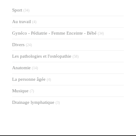
Sport
(34)
Au travail
(4)
Gynéco - Pédiatrie - Femme Enceinte - Bébé
(34)
Divers
(24)
Les pathologies et l'ostéopathie
(58)
Anatomie
(14)
La personne âgée
(4)
Musique
(7)
Drainage lymphatique
(3)