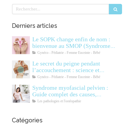
Rechercher
Derniers articles
Le SOPK change enfin de nom :
bienvenue au SMOP (Syndrome
Métabolique Ovarien
Gynéco - Pédiatrie - Femme Enceinte - Bébé
Polyendocrinien)
Le secret du peigne pendant
l’accouchement : science et
soulagement
Gynéco - Pédiatrie - Femme Enceinte - Bébé
Syndrome myofascial pelvien :
Guide complet des causes,
symptômes, diagnostic et
Les pathologies et l'ostéopathie
traitements
Catégories