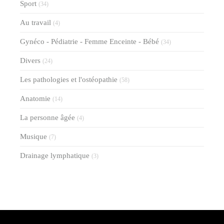
Sport
(34)
Au travail
(4)
Gynéco - Pédiatrie - Femme Enceinte - Bébé
(34)
Divers
(24)
Les pathologies et l'ostéopathie
(58)
Anatomie
(14)
La personne âgée
(4)
Musique
(7)
Drainage lymphatique
(3)