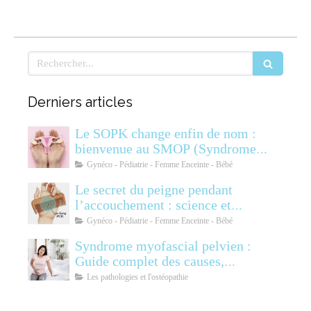
Rechercher
Derniers articles
Le SOPK change enfin de nom :
bienvenue au SMOP (Syndrome
Métabolique Ovarien
Gynéco - Pédiatrie - Femme Enceinte - Bébé
Polyendocrinien)
Le secret du peigne pendant
l’accouchement : science et
soulagement
Gynéco - Pédiatrie - Femme Enceinte - Bébé
Syndrome myofascial pelvien :
Guide complet des causes,
symptômes, diagnostic et
Les pathologies et l'ostéopathie
traitements