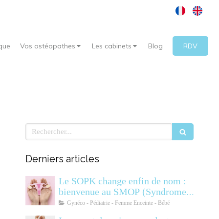
que
Vos ostéopathes
Les cabinets
Blog
RDV
Rechercher
Derniers articles
Le SOPK change enfin de nom :
bienvenue au SMOP (Syndrome
Métabolique Ovarien
Gynéco - Pédiatrie - Femme Enceinte - Bébé
Polyendocrinien)