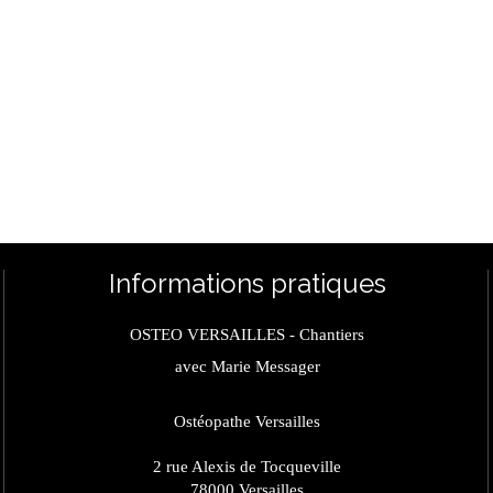
Informations pratiques
OSTEO VERSAILLES - Chantiers
avec Marie Messager
Ostéopathe Versailles
2 rue Alexis de Tocqueville
78000
Versailles