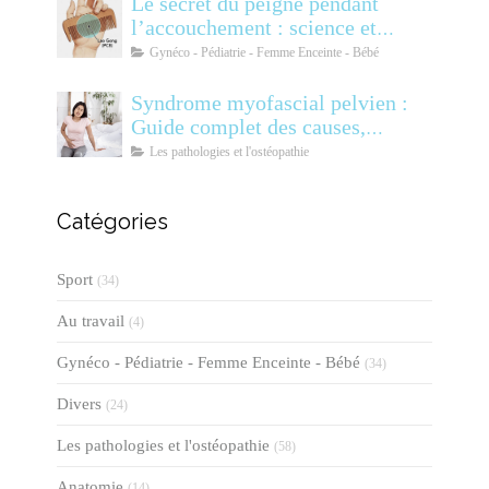
Le secret du peigne pendant
l’accouchement : science et
soulagement
Gynéco - Pédiatrie - Femme Enceinte - Bébé
Syndrome myofascial pelvien :
Guide complet des causes,
symptômes, diagnostic et
Les pathologies et l'ostéopathie
traitements
Catégories
Sport
(34)
Au travail
(4)
Gynéco - Pédiatrie - Femme Enceinte - Bébé
(34)
Divers
(24)
Les pathologies et l'ostéopathie
(58)
Anatomie
(14)