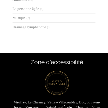
La personne âgée
(4)
Musique
(7)
Drainage lymphatique
(3)
Zone d'accessibilité
Viroflay, Le Chesnay, Vélizy-Villacoublay, Buc, Jouy-en-
Josas, Vaucresson, Saint-Cyr-l'École, Chaville, Ville-