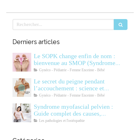
Rechercher
Derniers articles
Le SOPK change enfin de nom :
bienvenue au SMOP (Syndrome
Métabolique Ovarien
Gynéco - Pédiatrie - Femme Enceinte - Bébé
Polyendocrinien)
Le secret du peigne pendant
l’accouchement : science et
soulagement
Gynéco - Pédiatrie - Femme Enceinte - Bébé
Syndrome myofascial pelvien :
Guide complet des causes,
symptômes, diagnostic et
Les pathologies et l'ostéopathie
traitements