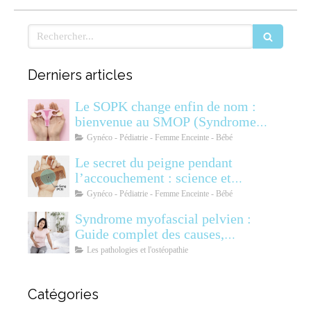
Rechercher
Derniers articles
Le SOPK change enfin de nom :
bienvenue au SMOP (Syndrome
Métabolique Ovarien
Gynéco - Pédiatrie - Femme Enceinte - Bébé
Polyendocrinien)
Le secret du peigne pendant
l’accouchement : science et
soulagement
Gynéco - Pédiatrie - Femme Enceinte - Bébé
Syndrome myofascial pelvien :
Guide complet des causes,
symptômes, diagnostic et
Les pathologies et l'ostéopathie
traitements
Catégories