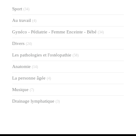
Sport
(34)
Au travail
(4)
Gynéco - Pédiatrie - Femme Enceinte - Bébé
(34)
Divers
(24)
Les pathologies et l'ostéopathie
(58)
Anatomie
(14)
La personne âgée
(4)
Musique
(7)
Drainage lymphatique
(3)