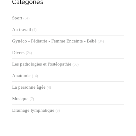
Catégories
Sport
(34)
Au travail
(4)
Gynéco - Pédiatrie - Femme Enceinte - Bébé
(34)
Divers
(24)
Les pathologies et l'ostéopathie
(58)
Anatomie
(14)
La personne âgée
(4)
Musique
(7)
Drainage lymphatique
(3)