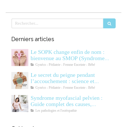
Rechercher
Derniers articles
Le SOPK change enfin de nom :
bienvenue au SMOP (Syndrome
Métabolique Ovarien
Gynéco - Pédiatrie - Femme Enceinte - Bébé
Polyendocrinien)
Le secret du peigne pendant
l’accouchement : science et
soulagement
Gynéco - Pédiatrie - Femme Enceinte - Bébé
Syndrome myofascial pelvien :
Guide complet des causes,
symptômes, diagnostic et
Les pathologies et l'ostéopathie
traitements