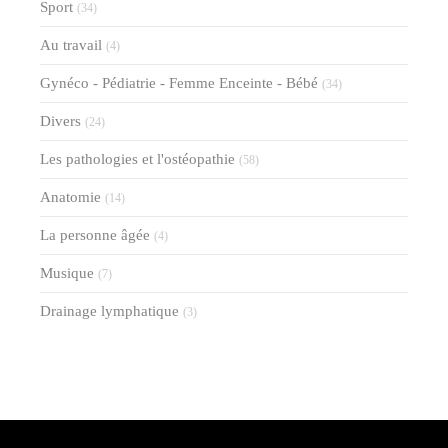
Sport
(34)
Au travail
(4)
Gynéco - Pédiatrie - Femme Enceinte - Bébé
(34)
Divers
(24)
Les pathologies et l'ostéopathie
(58)
Anatomie
(14)
La personne âgée
(4)
Musique
(7)
Drainage lymphatique
(3)