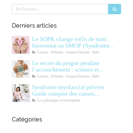
Rechercher
Derniers articles
Le SOPK change enfin de nom :
bienvenue au SMOP (Syndrome
Métabolique Ovarien
Gynéco - Pédiatrie - Femme Enceinte - Bébé
Polyendocrinien)
Le secret du peigne pendant
l’accouchement : science et
soulagement
Gynéco - Pédiatrie - Femme Enceinte - Bébé
Syndrome myofascial pelvien :
Guide complet des causes,
symptômes, diagnostic et
Les pathologies et l'ostéopathie
traitements
Catégories