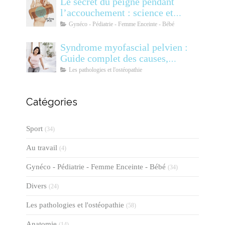
Le secret du peigne pendant
l’accouchement : science et
soulagement
Gynéco - Pédiatrie - Femme Enceinte - Bébé
Syndrome myofascial pelvien :
Guide complet des causes,
symptômes, diagnostic et
Les pathologies et l'ostéopathie
traitements
Catégories
Sport
(34)
Au travail
(4)
Gynéco - Pédiatrie - Femme Enceinte - Bébé
(34)
Divers
(24)
Les pathologies et l'ostéopathie
(58)
Anatomie
(14)