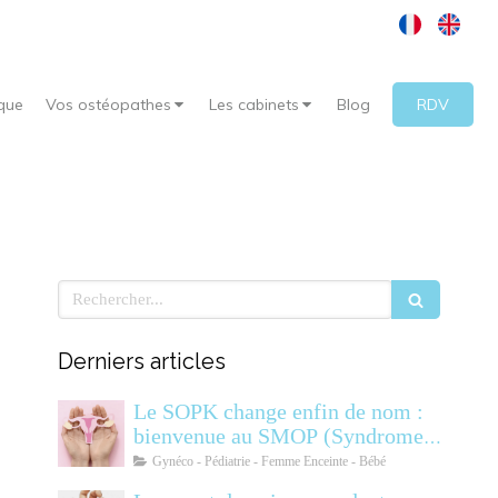
que
Vos ostéopathes
Les cabinets
Blog
RDV
Rechercher
Derniers articles
Le SOPK change enfin de nom :
bienvenue au SMOP (Syndrome
Métabolique Ovarien
Gynéco - Pédiatrie - Femme Enceinte - Bébé
Polyendocrinien)