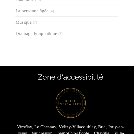
La personne âgée
(4)
Musique
(7)
Drainage lymphatique
(3)
Zone d'accessibilité
Viroflay, Le Chesnay, Vélizy-Villacoublay, Buc, Jouy-en-
Josas, Vaucresson, Saint-Cyr-l'École, Chaville, Ville-