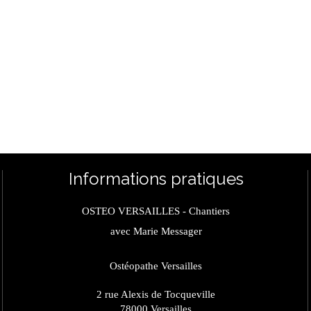
Informations pratiques
OSTEO VERSAILLES - Chantiers
avec Marie Messager
Ostéopathe Versailles
2 rue Alexis de Tocqueville
78000
Versailles