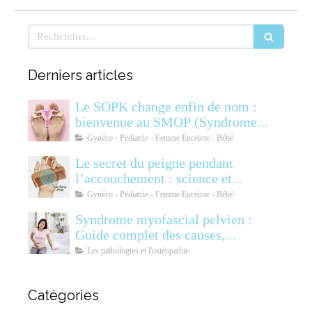
Rechercher
Derniers articles
Le SOPK change enfin de nom :
bienvenue au SMOP (Syndrome
Métabolique Ovarien
Gynéco - Pédiatrie - Femme Enceinte - Bébé
Polyendocrinien)
Le secret du peigne pendant
l’accouchement : science et
soulagement
Gynéco - Pédiatrie - Femme Enceinte - Bébé
Syndrome myofascial pelvien :
Guide complet des causes,
symptômes, diagnostic et
Les pathologies et l'ostéopathie
traitements
Catégories