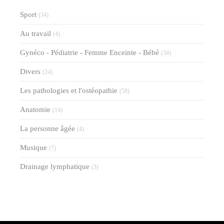
Sport
(34)
Au travail
(4)
Gynéco - Pédiatrie - Femme Enceinte - Bébé
(34)
Divers
(24)
Les pathologies et l'ostéopathie
(58)
Anatomie
(14)
La personne âgée
(4)
Musique
(7)
Drainage lymphatique
(3)