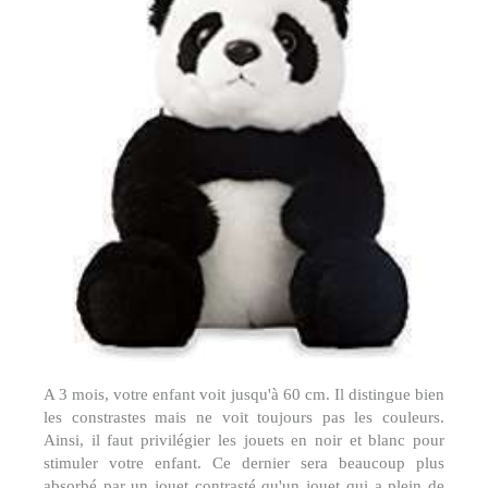
A 3 mois, votre enfant voit jusqu'à 60 cm. Il distingue bien
les constrastes mais ne voit toujours pas les couleurs.
Ainsi, il faut privilégier les jouets en noir et blanc pour
stimuler votre enfant. Ce dernier sera beaucoup plus
absorbé par un jouet contrasté qu'un jouet qui a plein de