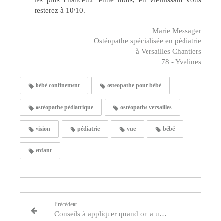
les plus chanceux 'entre nous, en vieillissant vous
resterez à 10/10.
Marie Messager
Ostéopathe spécialisée en pédiatrie
à Versailles Chantiers
78 - Yvelines
bébé confinement
osteopathe pour bébé
ostéopathe pédiatrique
ostéopathe versailles
vision
pédiatrie
vue
bébé
enfant
Précédent
Conseils à appliquer quand on a un lumbago