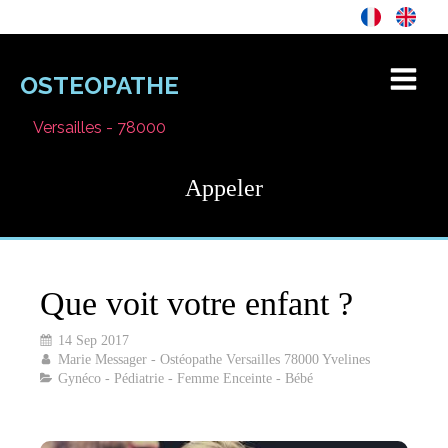
OSTEOPATHE
Versailles - 78000
Appeler
Que voit votre enfant ?
14 Sep 2017
Marie Messager - Ostéopathe Versailles 78000 Yvelines
Gynéco - Pédiatrie - Femme Enceinte - Bébé