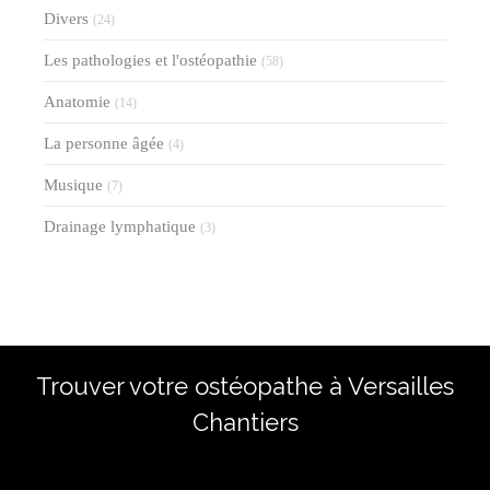
Divers
(24)
Les pathologies et l'ostéopathie
(58)
Anatomie
(14)
La personne âgée
(4)
Musique
(7)
Drainage lymphatique
(3)
Trouver votre ostéopathe à Versailles
Chantiers