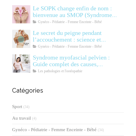
Le SOPK change enfin de nom :
bienvenue au SMOP (Syndrome
Métabolique Ovarien
Gynéco - Pédiatrie - Femme Enceinte - Bébé
Polyendocrinien)
Le secret du peigne pendant
l’accouchement : science et
soulagement
Gynéco - Pédiatrie - Femme Enceinte - Bébé
Syndrome myofascial pelvien :
Guide complet des causes,
symptômes, diagnostic et
Les pathologies et l'ostéopathie
traitements
Catégories
Sport
(34)
Au travail
(4)
Gynéco - Pédiatrie - Femme Enceinte - Bébé
(34)