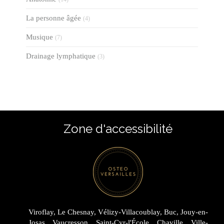
La personne âgée
(4)
Musique
(7)
Drainage lymphatique
(3)
Zone d'accessibilité
Viroflay, Le Chesnay, Vélizy-Villacoublay, Buc, Jouy-en-
Josas, Vaucresson, Saint-Cyr-l'École, Chaville, Ville-