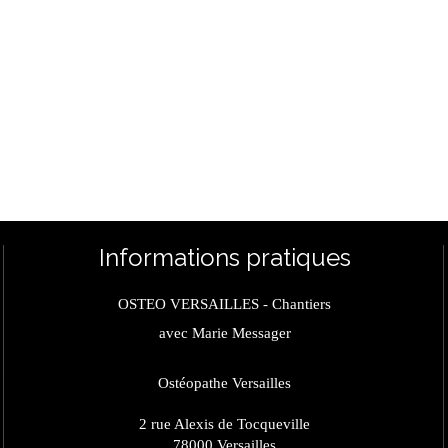
Informations pratiques
OSTEO VERSAILLES - Chantiers
avec Marie Messager
Ostéopathe Versailles
2 rue Alexis de Tocqueville
78000
Versailles