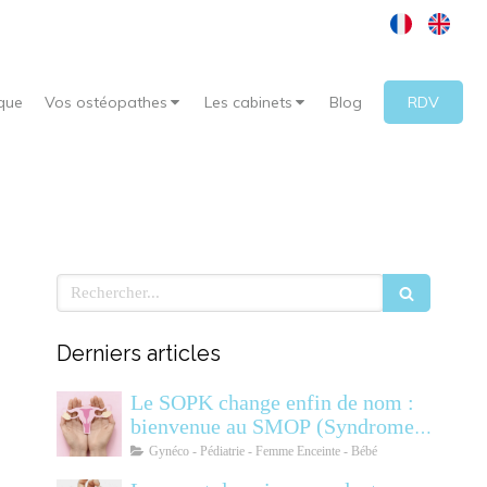
que
Vos ostéopathes
Les cabinets
Blog
RDV
Rechercher
Derniers articles
Le SOPK change enfin de nom :
bienvenue au SMOP (Syndrome
Métabolique Ovarien
Gynéco - Pédiatrie - Femme Enceinte - Bébé
Polyendocrinien)