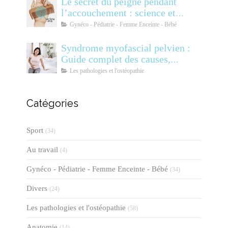
Le secret du peigne pendant
l’accouchement : science et
soulagement
Gynéco - Pédiatrie - Femme Enceinte - Bébé
Syndrome myofascial pelvien :
Guide complet des causes,
symptômes, diagnostic et
Les pathologies et l'ostéopathie
traitements
Catégories
Sport
(34)
Au travail
(4)
Gynéco - Pédiatrie - Femme Enceinte - Bébé
(34)
Divers
(24)
Les pathologies et l'ostéopathie
(58)
Anatomie
(14)