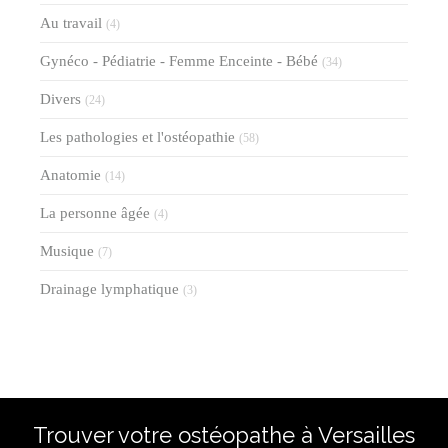
Au travail
(4)
Gynéco - Pédiatrie - Femme Enceinte - Bébé
(34)
Divers
(24)
Les pathologies et l'ostéopathie
(58)
Anatomie
(14)
La personne âgée
(4)
Musique
(7)
Drainage lymphatique
(3)
Trouver votre ostéopathe à Versailles