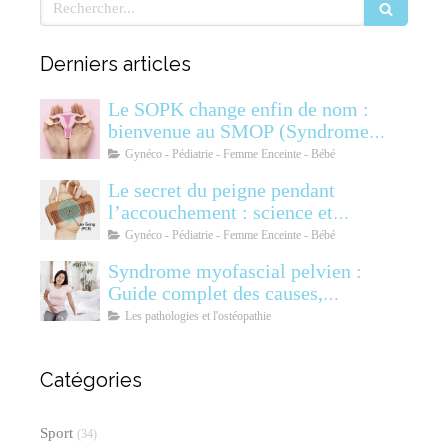
Rechercher
Derniers articles
Le SOPK change enfin de nom :
bienvenue au SMOP (Syndrome
Métabolique Ovarien
Gynéco - Pédiatrie - Femme Enceinte - Bébé
Polyendocrinien)
Le secret du peigne pendant
l’accouchement : science et
soulagement
Gynéco - Pédiatrie - Femme Enceinte - Bébé
Syndrome myofascial pelvien :
Guide complet des causes,
symptômes, diagnostic et
Les pathologies et l'ostéopathie
traitements
Catégories
Sport
(34)