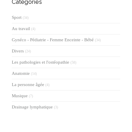
Catégories
Sport
(34)
Au travail
(4)
Gynéco - Pédiatrie - Femme Enceinte - Bébé
(34)
Divers
(24)
Les pathologies et l'ostéopathie
(58)
Anatomie
(14)
La personne âgée
(4)
Musique
(7)
Drainage lymphatique
(3)