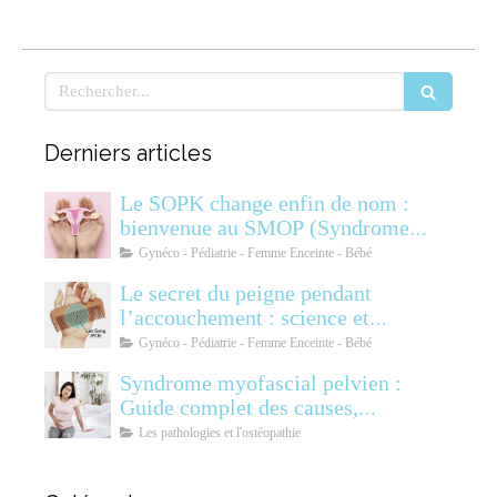
Rechercher
Derniers articles
Le SOPK change enfin de nom :
bienvenue au SMOP (Syndrome
Métabolique Ovarien
Gynéco - Pédiatrie - Femme Enceinte - Bébé
Polyendocrinien)
Le secret du peigne pendant
l’accouchement : science et
soulagement
Gynéco - Pédiatrie - Femme Enceinte - Bébé
Syndrome myofascial pelvien :
Guide complet des causes,
symptômes, diagnostic et
Les pathologies et l'ostéopathie
traitements