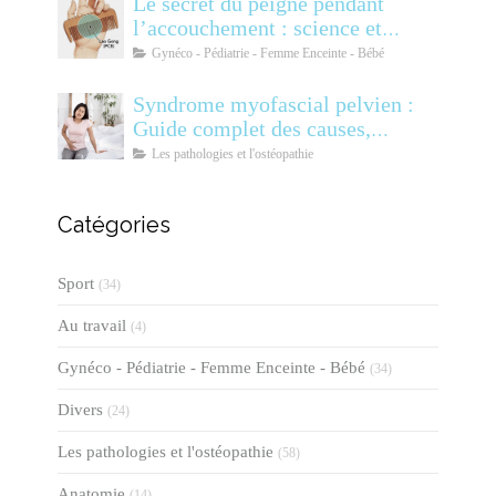
Le secret du peigne pendant
l’accouchement : science et
soulagement
Gynéco - Pédiatrie - Femme Enceinte - Bébé
Syndrome myofascial pelvien :
Guide complet des causes,
symptômes, diagnostic et
Les pathologies et l'ostéopathie
traitements
Catégories
Sport
(34)
Au travail
(4)
Gynéco - Pédiatrie - Femme Enceinte - Bébé
(34)
Divers
(24)
Les pathologies et l'ostéopathie
(58)
Anatomie
(14)