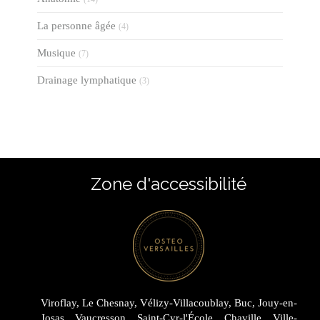
La personne âgée
(4)
Musique
(7)
Drainage lymphatique
(3)
Zone d'accessibilité
Viroflay, Le Chesnay, Vélizy-Villacoublay, Buc, Jouy-en-
Josas, Vaucresson, Saint-Cyr-l'École, Chaville, Ville-