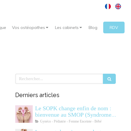
que
Vos ostéopathes
Les cabinets
Blog
RDV
Rechercher
Derniers articles
Le SOPK change enfin de nom :
bienvenue au SMOP (Syndrome
Métabolique Ovarien
Gynéco - Pédiatrie - Femme Enceinte - Bébé
Polyendocrinien)