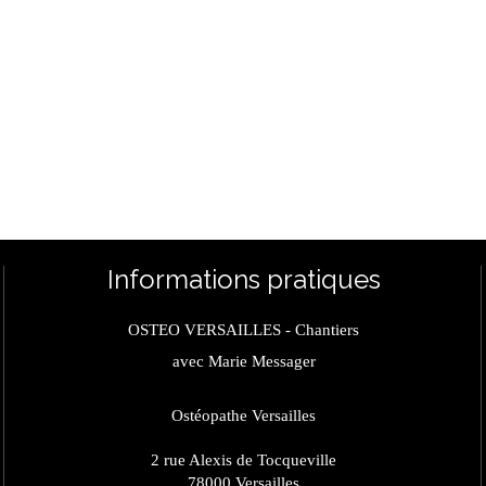
Informations pratiques
OSTEO VERSAILLES - Chantiers
avec Marie Messager
Ostéopathe Versailles
2 rue Alexis de Tocqueville
78000
Versailles