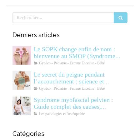
Rechercher
Derniers articles
Le SOPK change enfin de nom :
bienvenue au SMOP (Syndrome
Métabolique Ovarien
Gynéco - Pédiatrie - Femme Enceinte - Bébé
Polyendocrinien)
Le secret du peigne pendant
l’accouchement : science et
soulagement
Gynéco - Pédiatrie - Femme Enceinte - Bébé
Syndrome myofascial pelvien :
Guide complet des causes,
symptômes, diagnostic et
Les pathologies et l'ostéopathie
traitements
Catégories