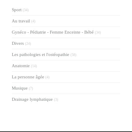
Sport
(34)
Au travail
(4)
Gynéco - Pédiatrie - Femme Enceinte - Bébé
(34)
Divers
(24)
Les pathologies et l'ostéopathie
(58)
Anatomie
(14)
La personne âgée
(4)
Musique
(7)
Drainage lymphatique
(3)