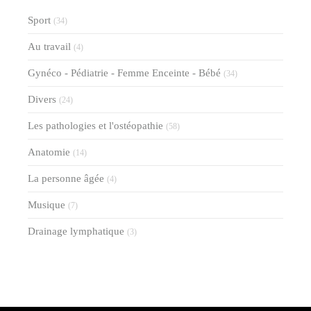
Sport
(34)
Au travail
(4)
Gynéco - Pédiatrie - Femme Enceinte - Bébé
(34)
Divers
(24)
Les pathologies et l'ostéopathie
(58)
Anatomie
(14)
La personne âgée
(4)
Musique
(7)
Drainage lymphatique
(3)