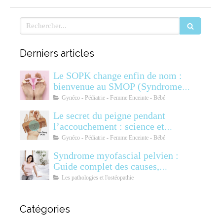
Rechercher
Derniers articles
Le SOPK change enfin de nom :
bienvenue au SMOP (Syndrome
Métabolique Ovarien
Gynéco - Pédiatrie - Femme Enceinte - Bébé
Polyendocrinien)
Le secret du peigne pendant
l’accouchement : science et
soulagement
Gynéco - Pédiatrie - Femme Enceinte - Bébé
Syndrome myofascial pelvien :
Guide complet des causes,
symptômes, diagnostic et
Les pathologies et l'ostéopathie
traitements
Catégories