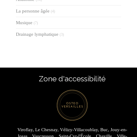
La personne âgée
(4)
Musique
(7)
Drainage lymphatique
(3)
Zone d'accessibilité
Viroflay, Le Chesnay, Vélizy-Villacoublay, Buc, Jouy-en-
Josas, Vaucresson, Saint-Cyr-l'École, Chaville, Ville-