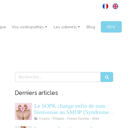
que
Vos ostéopathes
Les cabinets
Blog
RDV
Rechercher
Derniers articles
Le SOPK change enfin de nom :
bienvenue au SMOP (Syndrome
Métabolique Ovarien
Gynéco - Pédiatrie - Femme Enceinte - Bébé
Polyendocrinien)