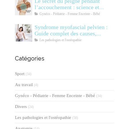
Le secret du peigne pendant
l’accouchement : science et
soulagement
Gynéco - Pédiatrie - Femme Enceinte - Bébé
Syndrome myofascial pelvien :
Guide complet des causes,
symptômes, diagnostic et
Les pathologies et l'ostéopathie
traitements
Catégories
Sport
(34)
Au travail
(4)
Gynéco - Pédiatrie - Femme Enceinte - Bébé
(34)
Divers
(24)
Les pathologies et l'ostéopathie
(58)
Anatomie
(14)