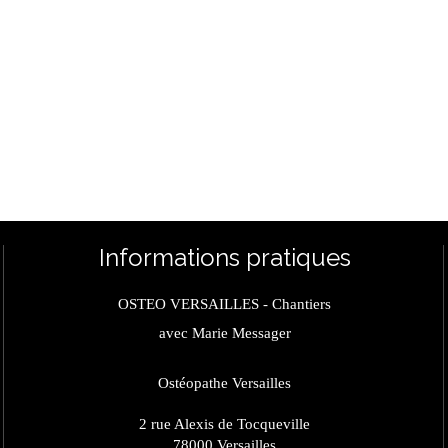
Informations pratiques
OSTEO VERSAILLES - Chantiers
avec Marie Messager
Ostéopathe Versailles
2 rue Alexis de Tocqueville
78000
Versailles