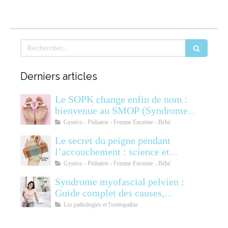
Rechercher
Derniers articles
Le SOPK change enfin de nom :
bienvenue au SMOP (Syndrome
Métabolique Ovarien
Gynéco - Pédiatrie - Femme Enceinte - Bébé
Polyendocrinien)
Le secret du peigne pendant
l’accouchement : science et
soulagement
Gynéco - Pédiatrie - Femme Enceinte - Bébé
Syndrome myofascial pelvien :
Guide complet des causes,
symptômes, diagnostic et
Les pathologies et l'ostéopathie
traitements