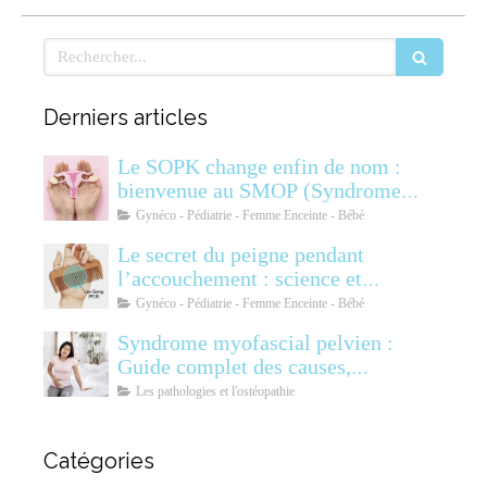
Rechercher
Derniers articles
Le SOPK change enfin de nom :
bienvenue au SMOP (Syndrome
Métabolique Ovarien
Gynéco - Pédiatrie - Femme Enceinte - Bébé
Polyendocrinien)
Le secret du peigne pendant
l’accouchement : science et
soulagement
Gynéco - Pédiatrie - Femme Enceinte - Bébé
Syndrome myofascial pelvien :
Guide complet des causes,
symptômes, diagnostic et
Les pathologies et l'ostéopathie
traitements
Catégories