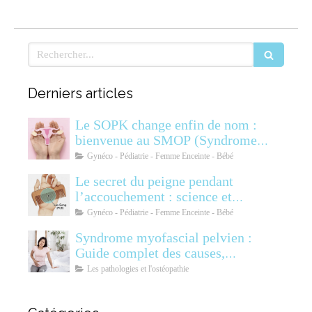
Rechercher
Derniers articles
Le SOPK change enfin de nom :
bienvenue au SMOP (Syndrome
Métabolique Ovarien
Gynéco - Pédiatrie - Femme Enceinte - Bébé
Polyendocrinien)
Le secret du peigne pendant
l’accouchement : science et
soulagement
Gynéco - Pédiatrie - Femme Enceinte - Bébé
Syndrome myofascial pelvien :
Guide complet des causes,
symptômes, diagnostic et
Les pathologies et l'ostéopathie
traitements