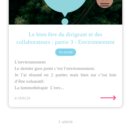
Le bien être du dirigeant et des
collaborateurs : partie 3 - Environnement
Au travail
L'environnement
Le dernier gros point c’est l’environnement.
Je l’ai résumé en 2 parties mais bien sur c’est loin
d’être exhaustif:
La luminothérapie L’env...
⟶
le 16/01/24
1 article