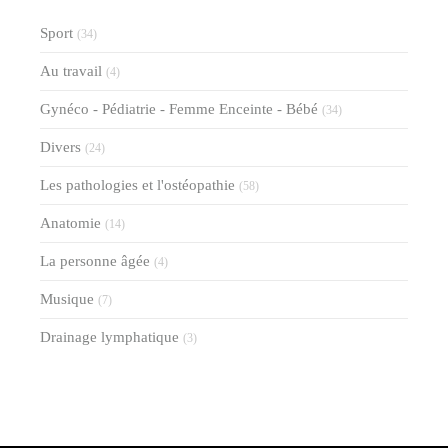
Sport
(34)
Au travail
(4)
Gynéco - Pédiatrie - Femme Enceinte - Bébé
(34)
Divers
(24)
Les pathologies et l'ostéopathie
(58)
Anatomie
(14)
La personne âgée
(4)
Musique
(7)
Drainage lymphatique
(3)