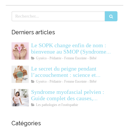
Rechercher
Derniers articles
Le SOPK change enfin de nom :
bienvenue au SMOP (Syndrome
Métabolique Ovarien
Gynéco - Pédiatrie - Femme Enceinte - Bébé
Polyendocrinien)
Le secret du peigne pendant
l’accouchement : science et
soulagement
Gynéco - Pédiatrie - Femme Enceinte - Bébé
Syndrome myofascial pelvien :
Guide complet des causes,
symptômes, diagnostic et
Les pathologies et l'ostéopathie
traitements
Catégories