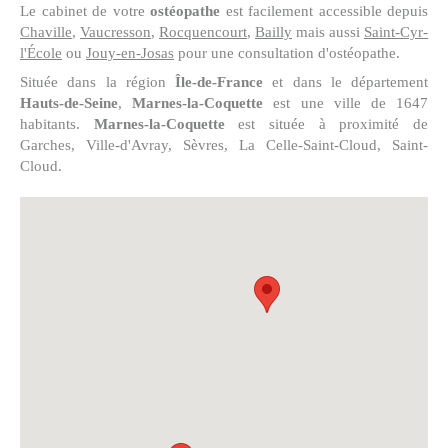
Le cabinet de votre
ostéopathe
est facilement accessible depuis
Chaville
,
Vaucresson
,
Rocquencourt
,
Bailly
mais aussi
Saint-Cyr-
l'École
ou
Jouy-en-Josas
pour une consultation d'ostéopathe.
Située dans la région
Île-de-France
et dans le département
Hauts-de-Seine
,
Marnes-la-Coquette
est une ville de 1647
habitants.
Marnes-la-Coquette
est située à proximité de
Garches, Ville-d'Avray, Sèvres, La Celle-Saint-Cloud, Saint-
Cloud.