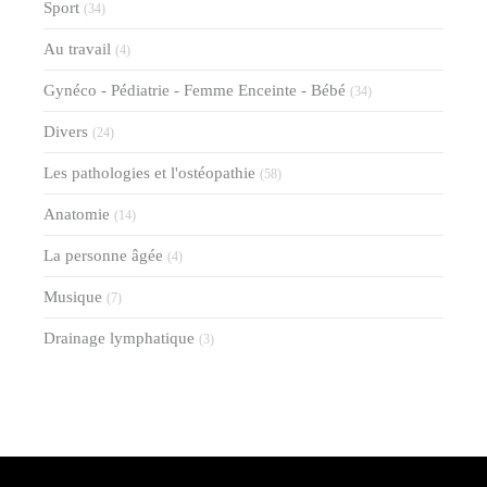
Sport
(34)
Au travail
(4)
Gynéco - Pédiatrie - Femme Enceinte - Bébé
(34)
Divers
(24)
Les pathologies et l'ostéopathie
(58)
Anatomie
(14)
La personne âgée
(4)
Musique
(7)
Drainage lymphatique
(3)