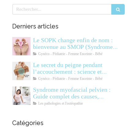
Rechercher
Derniers articles
Le SOPK change enfin de nom :
bienvenue au SMOP (Syndrome
Métabolique Ovarien
Gynéco - Pédiatrie - Femme Enceinte - Bébé
Polyendocrinien)
Le secret du peigne pendant
l’accouchement : science et
soulagement
Gynéco - Pédiatrie - Femme Enceinte - Bébé
Syndrome myofascial pelvien :
Guide complet des causes,
symptômes, diagnostic et
Les pathologies et l'ostéopathie
traitements
Catégories