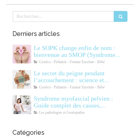
Rechercher
Derniers articles
Le SOPK change enfin de nom :
bienvenue au SMOP (Syndrome
Métabolique Ovarien
Gynéco - Pédiatrie - Femme Enceinte - Bébé
Polyendocrinien)
Le secret du peigne pendant
l’accouchement : science et
soulagement
Gynéco - Pédiatrie - Femme Enceinte - Bébé
Syndrome myofascial pelvien :
Guide complet des causes,
symptômes, diagnostic et
Les pathologies et l'ostéopathie
traitements
Catégories