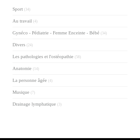
Sport
(34)
Au travail
(4)
Gynéco - Pédiatrie - Femme Enceinte - Bébé
(34)
Divers
(24)
Les pathologies et l'ostéopathie
(58)
Anatomie
(14)
La personne âgée
(4)
Musique
(7)
Drainage lymphatique
(3)