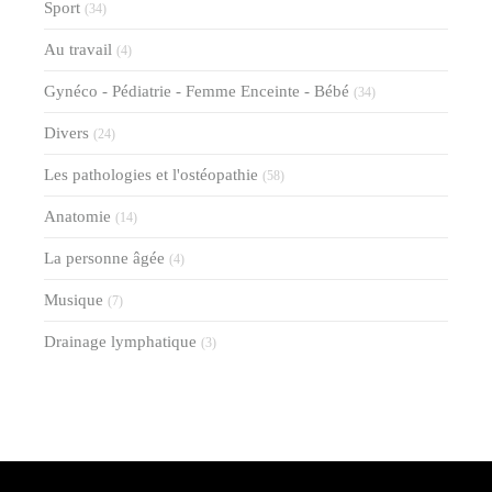
Sport
(34)
Au travail
(4)
Gynéco - Pédiatrie - Femme Enceinte - Bébé
(34)
Divers
(24)
Les pathologies et l'ostéopathie
(58)
Anatomie
(14)
La personne âgée
(4)
Musique
(7)
Drainage lymphatique
(3)