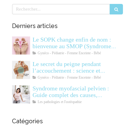
Rechercher
Derniers articles
Le SOPK change enfin de nom :
bienvenue au SMOP (Syndrome
Métabolique Ovarien
Gynéco - Pédiatrie - Femme Enceinte - Bébé
Polyendocrinien)
Le secret du peigne pendant
l’accouchement : science et
soulagement
Gynéco - Pédiatrie - Femme Enceinte - Bébé
Syndrome myofascial pelvien :
Guide complet des causes,
symptômes, diagnostic et
Les pathologies et l'ostéopathie
traitements
Catégories