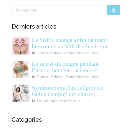
Rechercher
Derniers articles
Le SOPK change enfin de nom :
bienvenue au SMOP (Syndrome
Métabolique Ovarien
Gynéco - Pédiatrie - Femme Enceinte - Bébé
Polyendocrinien)
Le secret du peigne pendant
l’accouchement : science et
soulagement
Gynéco - Pédiatrie - Femme Enceinte - Bébé
Syndrome myofascial pelvien :
Guide complet des causes,
symptômes, diagnostic et
Les pathologies et l'ostéopathie
traitements
Catégories