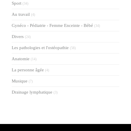
Sport
(34)
Au travail
(4)
Gynéco - Pédiatrie - Femme Enceinte - Bébé
(34)
Divers
(24)
Les pathologies et l'ostéopathie
(58)
Anatomie
(14)
La personne âgée
(4)
Musique
(7)
Drainage lymphatique
(3)