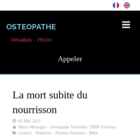
OSTEOPATHE
Versailles - 78000
Appeler
La mort subite du
nourrisson
05 Mar 2021
Marie Messager - Ostéopathe Versailles 78000 Yvelines
Gynéco - Pédiatrie - Femme Enceinte - Bébé