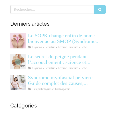
Rechercher
Derniers articles
Le SOPK change enfin de nom :
bienvenue au SMOP (Syndrome
Métabolique Ovarien
Gynéco - Pédiatrie - Femme Enceinte - Bébé
Polyendocrinien)
Le secret du peigne pendant
l’accouchement : science et
soulagement
Gynéco - Pédiatrie - Femme Enceinte - Bébé
Syndrome myofascial pelvien :
Guide complet des causes,
symptômes, diagnostic et
Les pathologies et l'ostéopathie
traitements
Catégories