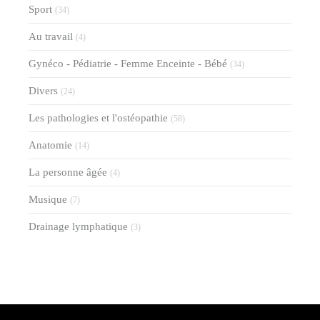
Sport
(34)
Au travail
(4)
Gynéco - Pédiatrie - Femme Enceinte - Bébé
(34)
Divers
(24)
Les pathologies et l'ostéopathie
(58)
Anatomie
(14)
La personne âgée
(4)
Musique
(7)
Drainage lymphatique
(3)