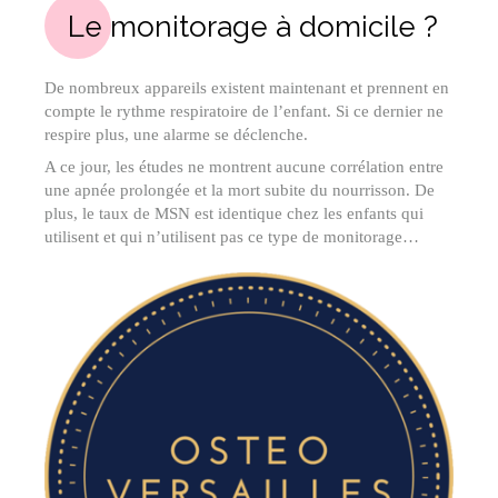
Le monitorage à domicile ?
De nombreux appareils existent maintenant et prennent en
compte le rythme respiratoire de l’enfant. Si ce dernier ne
respire plus, une alarme se déclenche.
A ce jour, les études ne montrent aucune corrélation entre
une apnée prolongée et la mort subite du nourrisson. De
plus, le taux de MSN est identique chez les enfants qui
utilisent et qui n’utilisent pas ce type de monitorage…