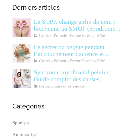
Derniers articles
Le SOPK change enfin de nom :
bienvenue au SMOP (Syndrome
Métabolique Ovarien
Gynéco - Pédiatrie - Femme Enceinte - Bébé
Polyendocrinien)
Le secret du peigne pendant
l’accouchement : science et
soulagement
Gynéco - Pédiatrie - Femme Enceinte - Bébé
Syndrome myofascial pelvien :
Guide complet des causes,
symptômes, diagnostic et
Les pathologies et l'ostéopathie
traitements
Catégories
Sport
(34)
Au travail
(4)