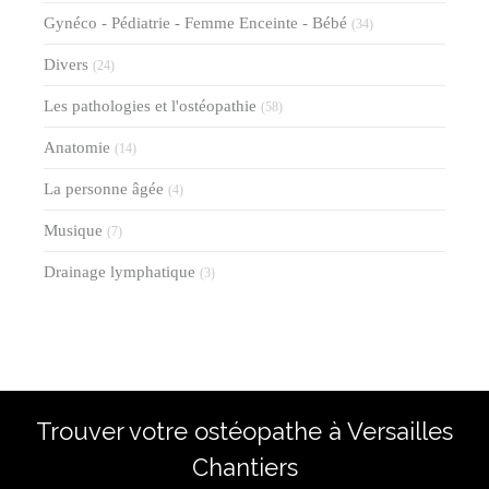
Gynéco - Pédiatrie - Femme Enceinte - Bébé
(34)
Divers
(24)
Les pathologies et l'ostéopathie
(58)
Anatomie
(14)
La personne âgée
(4)
Musique
(7)
Drainage lymphatique
(3)
Trouver votre ostéopathe à Versailles
Chantiers