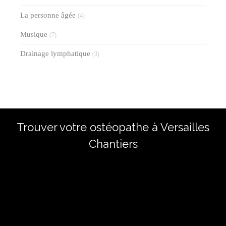
La personne âgée
(4)
Musique
(7)
Drainage lymphatique
(3)
Trouver votre ostéopathe à Versailles
Chantiers