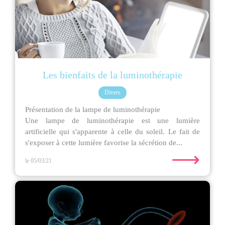
Les bienfaits de la luminothérapie
Divers
Présentation de la lampe de luminothérapie
Une lampe de luminothérapie est une lumière
artificielle qui s'apparente à celle du soleil. Le fait de
s'exposer à cette lumière favorise la sécrétion de...
⟶
le 05/03/21