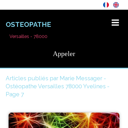
OSTEOPATHE
Versailles - 78000
Appeler
Articles publiés par Marie Messager -
Ostéopathe Versailles 78000 Yvelines -
Page 7