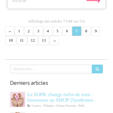
⟶
le 07/05/20
Affichage des articles 73-84 sur 151
1
2
3
4
5
6
7
8
9
10
11
12
13
Rechercher
Derniers articles
Le SOPK change enfin de nom :
bienvenue au SMOP (Syndrome
Métabolique Ovarien
Gynéco - Pédiatrie - Femme Enceinte - Bébé
Polyendocrinien)