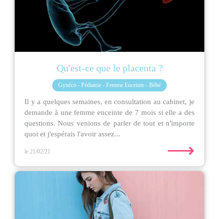
Qu'est-ce que le placenta ?
Gynéco - Pédiatrie - Femme Enceinte - Bébé
Il y a quelques semaines, en consultation au cabinet, je
demande à une femme enceinte de 7 mois si elle a des
questions. Nous venions de parler de tout et n'importe
quoi et j'espérais l'avoir assez...
⟶
le 21/02/21