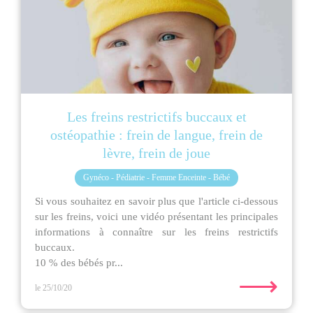
Les freins restrictifs buccaux et
ostéopathie : frein de langue, frein de
lèvre, frein de joue
Gynéco - Pédiatrie - Femme Enceinte - Bébé
Si vous souhaitez en savoir plus que l'article ci-dessous
sur les freins, voici une vidéo présentant les principales
informations à connaître sur les freins restrictifs
buccaux.
10 % des bébés pr...
⟶
le 25/10/20