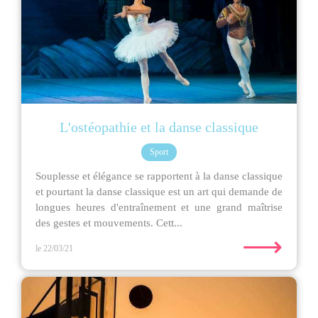
L'ostéopathie et la danse classique
Sport
Souplesse et élégance se rapportent à la danse classique
et pourtant la danse classique est un art qui demande de
longues heures d'entraînement et une grand maîtrise
des gestes et mouvements. Cett...
⟶
le 22/03/21