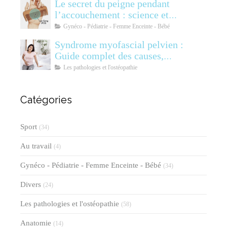
Le secret du peigne pendant
l’accouchement : science et
soulagement
Gynéco - Pédiatrie - Femme Enceinte - Bébé
Syndrome myofascial pelvien :
Guide complet des causes,
symptômes, diagnostic et
Les pathologies et l'ostéopathie
traitements
Catégories
Sport
(34)
Au travail
(4)
Gynéco - Pédiatrie - Femme Enceinte - Bébé
(34)
Divers
(24)
Les pathologies et l'ostéopathie
(58)
Anatomie
(14)