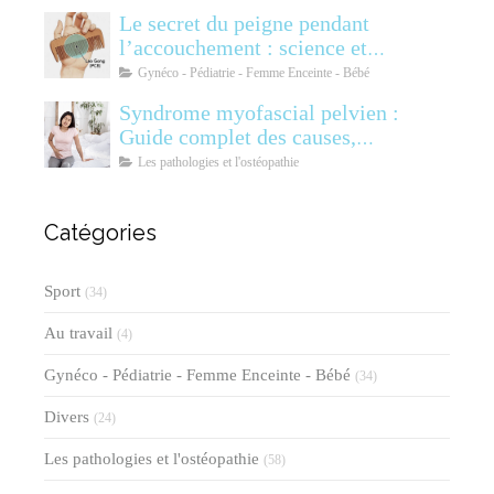
Polyendocrinien)
Le secret du peigne pendant
l’accouchement : science et
soulagement
Gynéco - Pédiatrie - Femme Enceinte - Bébé
Syndrome myofascial pelvien :
Guide complet des causes,
symptômes, diagnostic et
Les pathologies et l'ostéopathie
traitements
Catégories
Sport
(34)
Au travail
(4)
Gynéco - Pédiatrie - Femme Enceinte - Bébé
(34)
Divers
(24)
Les pathologies et l'ostéopathie
(58)