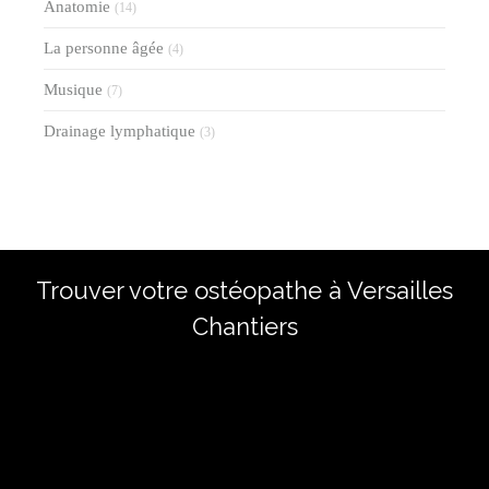
Anatomie
(14)
La personne âgée
(4)
Musique
(7)
Drainage lymphatique
(3)
Trouver votre ostéopathe à Versailles
Chantiers