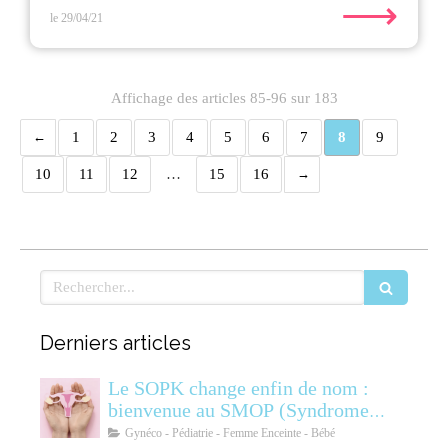
⟶
le 29/04/21
Affichage des articles 85-96 sur 183
1
2
3
4
5
6
7
8
9
10
11
12
…
15
16
Rechercher
Derniers articles
Le SOPK change enfin de nom :
bienvenue au SMOP (Syndrome
Métabolique Ovarien
Gynéco - Pédiatrie - Femme Enceinte - Bébé